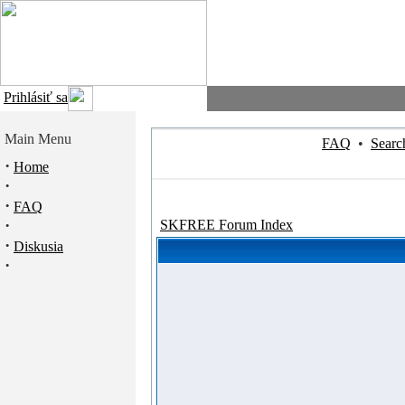
Prihlásiť sa
Main Menu
FAQ
•
Searc
·
Home
·
·
FAQ
·
SKFREE Forum Index
·
Diskusia
·