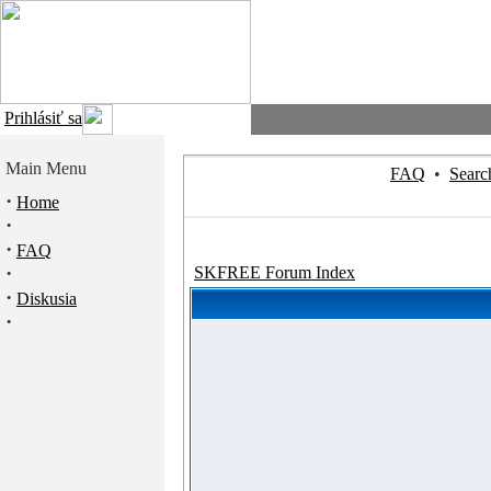
Prihlásiť sa
Main Menu
FAQ
•
Searc
·
Home
·
·
FAQ
·
SKFREE Forum Index
·
Diskusia
·