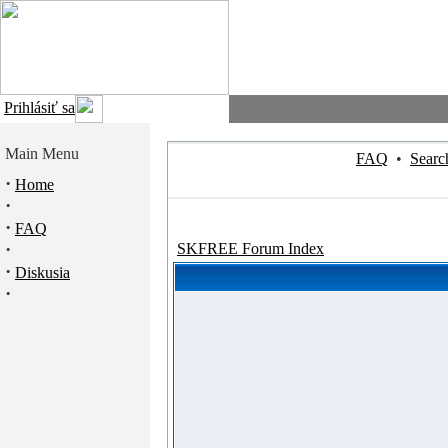
Prihlásiť sa
Main Menu
FAQ
•
Searc
·
Home
·
·
FAQ
·
SKFREE Forum Index
·
Diskusia
·