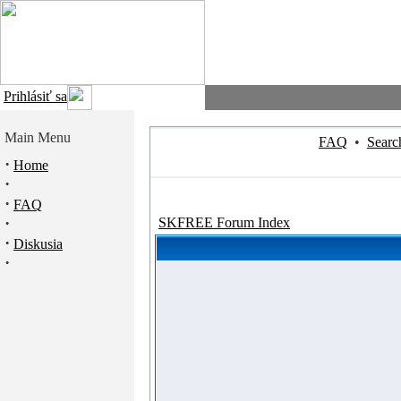
Prihlásiť sa
Main Menu
FAQ
•
Searc
·
Home
·
·
FAQ
·
SKFREE Forum Index
·
Diskusia
·