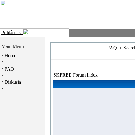
Prihlásiť sa
Main Menu
FAQ
•
Searc
·
Home
·
·
FAQ
·
SKFREE Forum Index
·
Diskusia
·