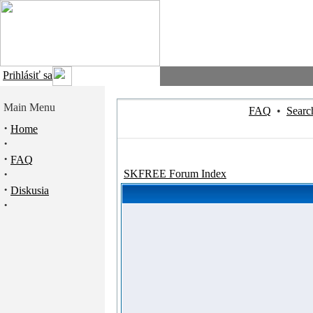
Prihlásiť sa
Main Menu
FAQ
•
Searc
·
Home
·
·
FAQ
·
SKFREE Forum Index
·
Diskusia
·