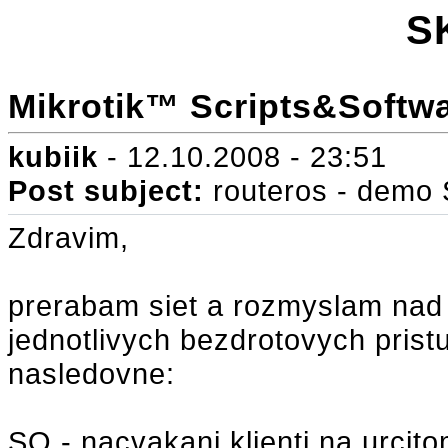
S
Mikrotik™ Scripts&Softwa
kubiik
- 12.10.2008 - 23:51
Post subject:
routeros - demo
Zdravim,
prerabam siet a rozmyslam nad 
jednotlivych bezdrotovych pris
nasledovne:
SQ - nacvakani klienti na urcito