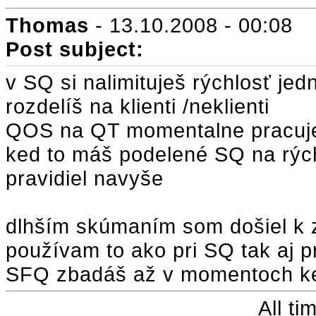
Thomas
- 13.10.2008 - 00:08
Post subject:
v SQ si nalimituješ rýchlosť jedn
rozdelíš na klienti /neklienti
QOS na QT momentalne pracuj
ked to máš podelené SQ na rých
pravidiel navyše
dlhším skúmaním som došiel k z
používam to ako pri SQ tak aj 
SFQ zbadáš až v momentoch ked
All t