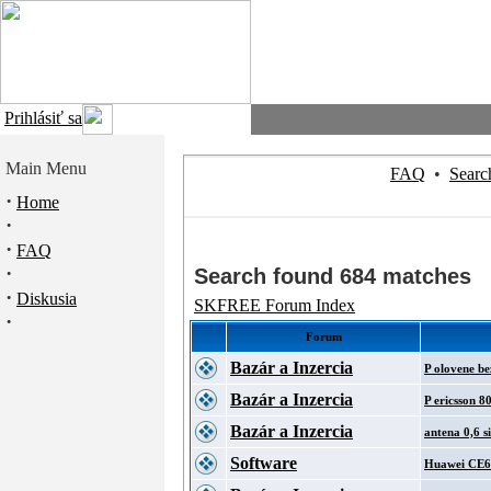
Prihlásiť sa
Main Menu
FAQ
•
Searc
·
Home
·
·
FAQ
·
Search found 684 matches
·
Diskusia
SKFREE Forum Index
·
Forum
Bazár a Inzercia
P olovene b
Bazár a Inzercia
P ericsson 
Bazár a Inzercia
antena 0,6 s
Software
Huawei CE6