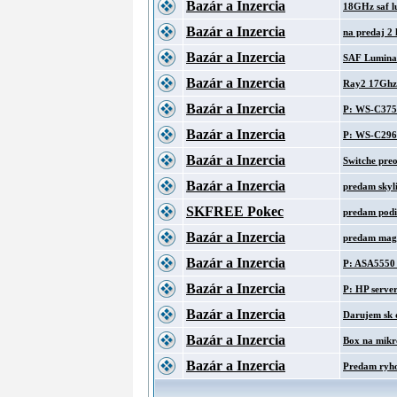
Bazár a Inzercia
18GHz saf l
Bazár a Inzercia
na predaj 2
Bazár a Inzercia
SAF Lumina 
Bazár a Inzercia
Ray2 17Ghz
Bazár a Inzercia
P: WS-C3750
Bazár a Inzercia
P: WS-C2960
Bazár a Inzercia
Switche preo
Bazár a Inzercia
predam skyl
SKFREE Pokec
predam podi
Bazár a Inzercia
predam mag
Bazár a Inzercia
P: ASA5550
Bazár a Inzercia
P: HP serve
Bazár a Inzercia
Darujem sk
Bazár a Inzercia
Box na mik
Bazár a Inzercia
Predam ryho