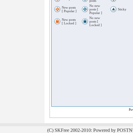
posts
No new
New posts
posts [
Sticky
[ Popular ]
Popular ]
No new
New posts
posts [
[ Locked ]
Locked ]
Po
(C) SKFree 2002-2010: Powered by POSTN