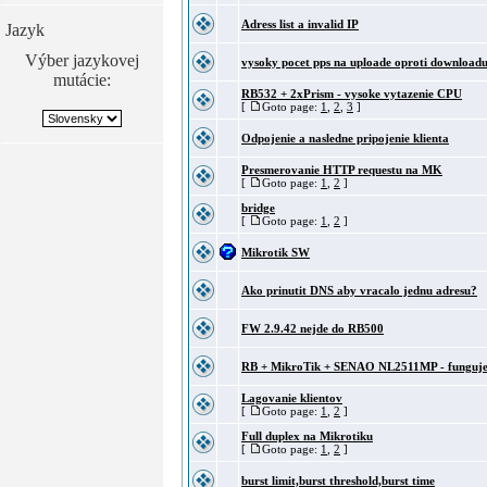
Adress list a invalid IP
Jazyk
Výber jazykovej
vysoky pocet pps na uploade oproti downloadu.
mutácie:
RB532 + 2xPrism - vysoke vytazenie CPU
[
Goto page:
1
,
2
,
3
]
Odpojenie a nasledne pripojenie klienta
Presmerovanie HTTP requestu na MK
[
Goto page:
1
,
2
]
bridge
[
Goto page:
1
,
2
]
Mikrotik SW
Ako prinutit DNS aby vracalo jednu adresu?
FW 2.9.42 nejde do RB500
RB + MikroTik + SENAO NL2511MP - funguje
Lagovanie klientov
[
Goto page:
1
,
2
]
Full duplex na Mikrotiku
[
Goto page:
1
,
2
]
burst limit,burst threshold,burst time