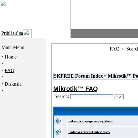
Prihlásiť sa
Main Menu
FAQ
•
Searc
·
Home
·
·
FAQ
SKFREE Forum Index
»
Mikrotik™ P
·
·
Diskusia
Mikrotik™ FAQ
·
Search:
mikrotik transparentny klient
Izolacia ethernet interfejsov