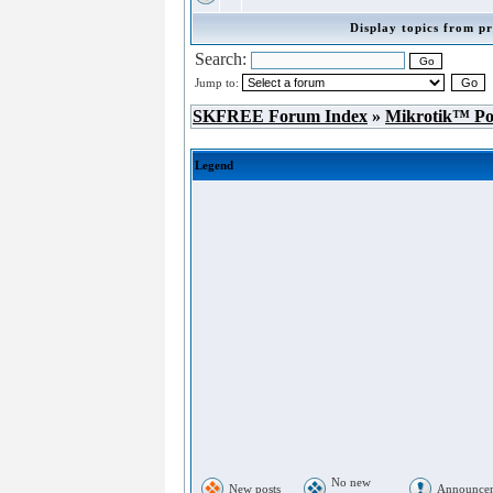
Display topics from pr
Search:
Jump to:
SKFREE Forum Index
»
Mikrotik™ P
Legend
No new
New posts
Announce