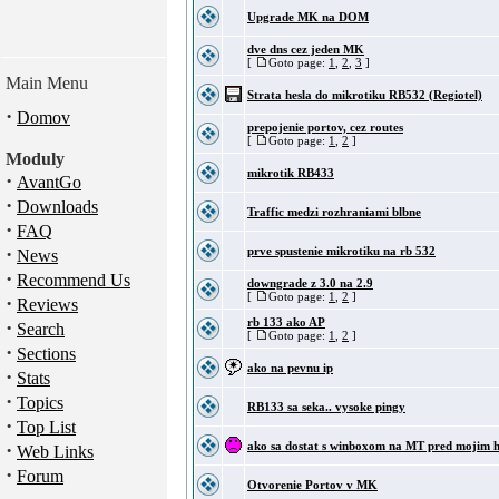
Upgrade MK na DOM
dve dns cez jeden MK
[
Goto page:
1
,
2
,
3
]
Main Menu
Strata hesla do mikrotiku RB532 (Regiotel)
·
Domov
prepojenie portov, cez routes
[
Goto page:
1
,
2
]
Moduly
mikrotik RB433
·
AvantGo
·
Downloads
Traffic medzi rozhraniami blbne
·
FAQ
·
prve spustenie mikrotiku na rb 532
News
·
Recommend Us
downgrade z 3.0 na 2.9
[
Goto page:
1
,
2
]
·
Reviews
rb 133 ako AP
·
Search
[
Goto page:
1
,
2
]
·
Sections
ako na pevnu ip
·
Stats
·
Topics
RB133 sa seka.. vysoke pingy
·
Top List
·
ako sa dostat s winboxom na MT pred mojim
Web Links
·
Forum
Otvorenie Portov v MK