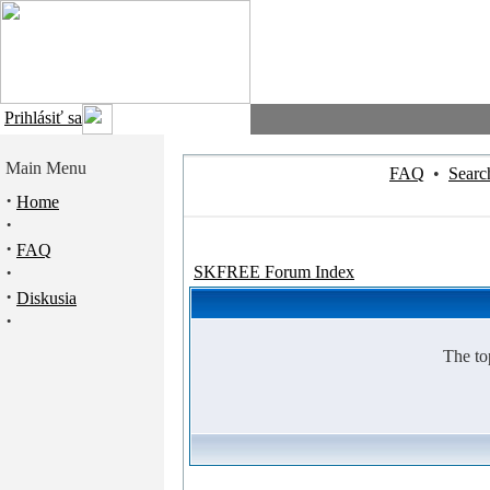
Prihlásiť sa
Main Menu
FAQ
•
Searc
·
Home
·
·
FAQ
·
SKFREE Forum Index
·
Diskusia
·
The to