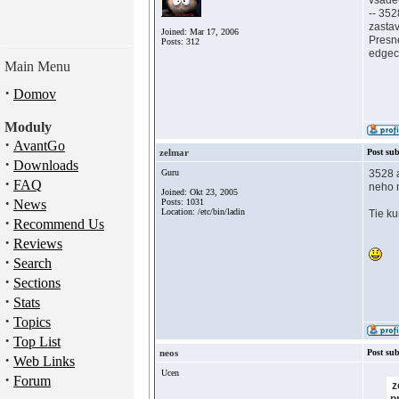
vsade(
-- 352
zastav
Joined: Mar 17, 2006
Presne
Posts: 312
edgeco
Main Menu
·
Domov
Moduly
·
AvantGo
zelmar
Post sub
·
Downloads
Guru
3528 
·
FAQ
neho m
Joined: Okt 23, 2005
·
News
Posts: 1031
Location: /etc/bin/ladin
Tie ku
·
Recommend Us
·
Reviews
·
Search
·
Sections
·
Stats
·
Topics
·
Top List
neos
Post sub
·
Web Links
Ucen
·
Forum
z