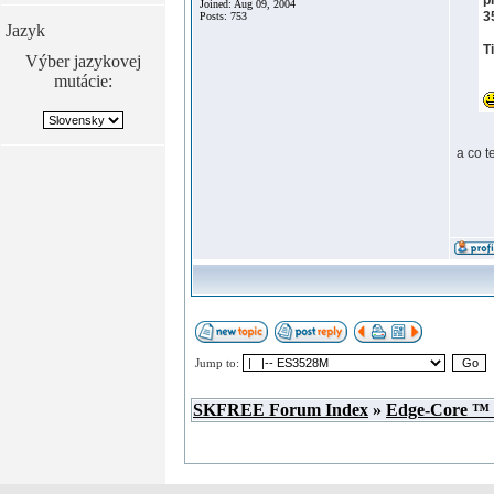
p
Joined: Aug 09, 2004
3
Posts: 753
Jazyk
T
Výber jazykovej
mutácie:
a co 
Jump to:
SKFREE Forum Index
»
Edge-Core ™