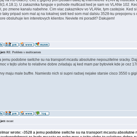
aj na RB-ckach). Cez 2.gigovy port pustam dalej aj internetovu VLAN aj multicast V
8(1.4.18.1). U zakaznika funguje v pohode multicast ked je sam vo VLANe 102. Ked
i, po zmene kanalu nabehne. Cim viac zakaznikov vo VLANe, tym castejsie. Ked si 
 taky pripad som mal aj na lokalnej sieti ked som mal dalsiu 3528-ku prepojenu s c
re obsluhuje len interetovych klientov. Neviete mi poradit? Dakujem!
ject:
RE: Problem s multicastom
a jemu podobne switche su na transport mcastu absolutne nepouzitelne sracky. Da
oc v tejto ulohe to relativne dobre zvladaju aj ked mam par bytoviek kde je cez 1
rvy maju male buffre. Namiesto nich si supni radsej nejake starsie cisco 3550 s gig
ject:
mcast
elmar wrote: ›
3528 a jemu podobne switche su na transport mcastu absolutne ne