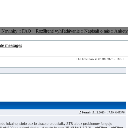
ť Novinky
::
FAQ
::
Rozšírené vyhľadávanie
::
Napísali o nás
::
Ankety
ate messages
The time now is 08.08.2026 - 18:01
Posted:
15.12.2013 - 17:59 #105376
o lokalnej siete cez to cisco pre desiatky STB a bez problemov funguje