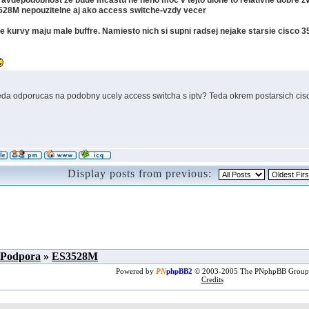
ravdepodobnost ze bude mcastu ne neho moc v tejto ulohe to relativne dobre zvl
528M nepouzitelne aj ako access switche-vzdy vecer
ie kurvy maju male buffre. Namiesto nich si supni radsej nejake starsie cisco 3
teda odporucas na podobny ucely access switcha s iptv? Teda okrem postarsich cis
Display posts from previous:
 Podpora
»
ES3528M
Powered by
PN
phpBB2
© 2003-2005 The PNphpBB Group
Credits