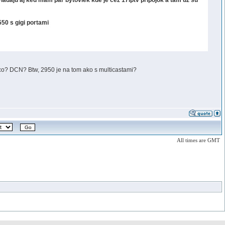
adaju aj ked mam par bytoviek kde je cez 17iptv pripojok a tam uz su
550 s gigi portami
co? DCN? Btw, 2950 je na tom ako s multicastami?
All times are GMT