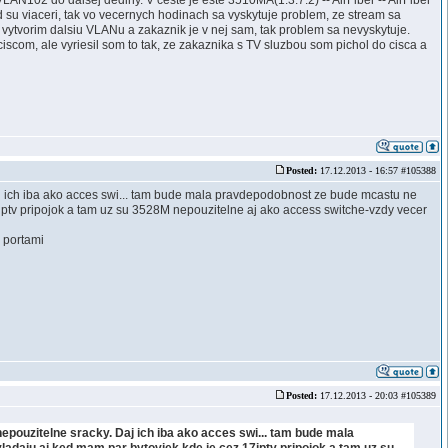
LAN102 do dalsej dediny. V ceste je este 3510MA(1.3.7.2) -- AirFiber -- AirFiber
 su viaceri, tak vo vecernych hodinach sa vyskytuje problem, ze stream sa
vytvorim dalsiu VLANu a zakaznik je v nej sam, tak problem sa nevyskytuje.
iscom, ale vyriesil som to tak, ze zakaznika s TV sluzbou som pichol do cisca a
Posted:
17.12.2013 - 16:57 #105388
j ich iba ako acces swi... tam bude mala pravdepodobnost ze bude mcastu ne
7iptv pripojok a tam uz su 3528M nepouzitelne aj ako access switche-vzdy vecer
i portami
Posted:
17.12.2013 - 20:03 #105389
pouzitelne sracky. Daj ich iba ako acces swi... tam bude mala