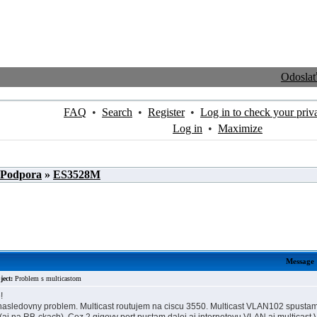
Odosla
FAQ
•
Search
•
Register
•
Log in to check your priv
Log in
•
Maximize
 Podpora
»
ES3528M
Message
ject:
Problem s multicastom
!
sledovny problem. Multicast routujem na ciscu 3550. Multicast VLAN102 spustam d