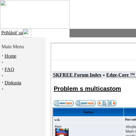
Prihlásiť sa
Main Menu
·
Home
·
·
FAQ
SKFREE Forum Index
»
Edge-Core ™
·
·
Diskusia
Problem s multicastom
·
Author
wsk
Post sub
Basic
Ahojte
Mam na