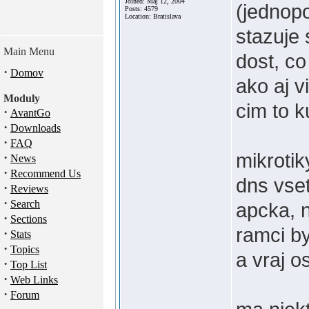
Joined: Máj 12, 2004
(jednop
Posts: 4579
Location: Bratislava
stazuje 
Main Menu
dost, co
·
Domov
ako aj v
Moduly
cim to 
·
AvantGo
·
Downloads
·
FAQ
mikrotik
·
News
·
Recommend Us
dns vset
·
Reviews
·
Search
apcka, 
·
Sections
ramci by
·
Stats
·
Topics
a vraj o
·
Top List
·
Web Links
·
Forum