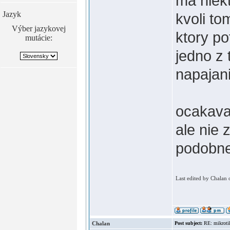
ma niek
Jazyk
kvoli to
Výber jazykovej
ktory p
mutácie:
jedno z 
napajani
ocakava
ale nie 
podobne
Last edited by Chalan 
Chalan
Post subject:
RE: mikroti