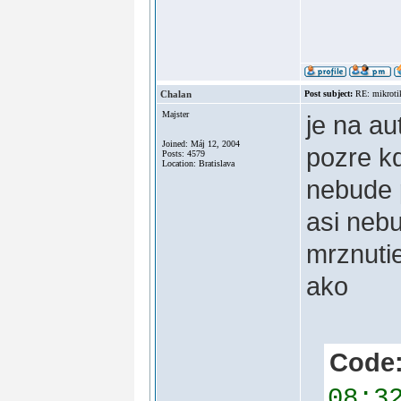
Chalan
Post subject:
RE: mikroti
Majster
je na au
Joined: Máj 12, 2004
pozre kd
Posts: 4579
Location: Bratislava
nebude 
asi neb
mrznutie
ako
Code:
08:3