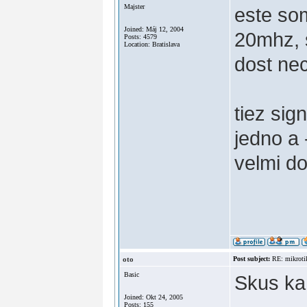
Majster
este som
Joined: Máj 12, 2004
20mhz, s
Posts: 4579
Location: Bratislava
dost nec
tiez sig
jedno a 
velmi do
oto
Post subject:
RE: mikroti
Basic
Skus kan
Joined: Okt 24, 2005
Posts: 155