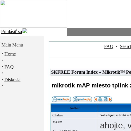
Prihlásiť sa
Main Menu
FAQ
•
Searc
·
Home
·
·
FAQ
SKFREE Forum Index
»
Mikrotik™ P
·
·
Diskusia
mikrotik mAP miesto tplink 
·
Author
Chalan
Post subject:
mikrotik mAP
Majster
ahojte, 