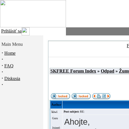
Prihlásiť sa
Main Menu
·
Home
·
·
FAQ
SKFREE Forum Index
»
Odpad
»
Žum
·
·
Diskusia
·
Author
kiwi
Post subject:
RE:
Guru
Ahojte,
Joined: