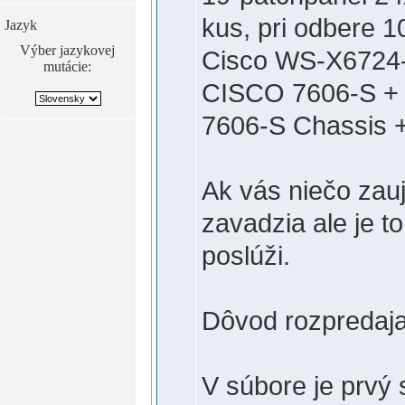
kus, pri odbere 
Jazyk
Výber jazykovej
Cisco WS-X6724-
mutácie:
CISCO 7606-S +
7606-S Chassis 
Ak vás niečo zau
zavadzia ale je 
poslúži.
Dôvod rozpredaja
V súbore je prvý 