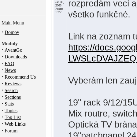
rozpredám veci aj
Jan 30,
2003
Posts:
všetko funkčné.
1572
Main Menu
·
Domov
Link na zoznam t
Moduly
https://docs.go
·
AvantGo
·
LWSLcDVAJZEQ
Downloads
·
FAQ
·
News
·
Recommend Us
Vyberám len zauj
·
Reviews
·
Search
·
Sections
19" rack 9/12/1
·
Stats
·
Topics
Mix routre, swit
·
Top List
Optická TV brána
·
Web Links
·
Forum
19"patchpanel 2