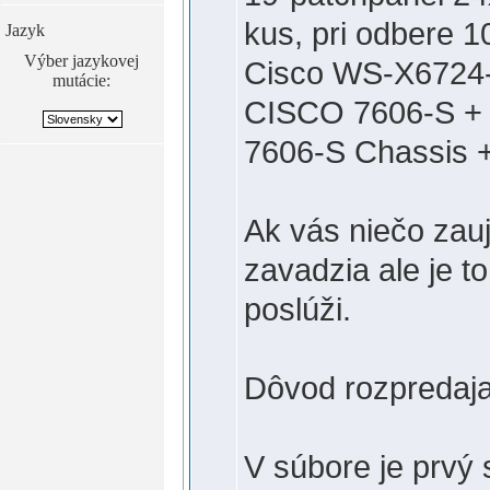
kus, pri odbere 
Jazyk
Výber jazykovej
Cisco WS-X6724-
mutácie:
CISCO 7606-S +
7606-S Chassis 
Ak vás niečo zau
zavadzia ale je 
poslúži.
Dôvod rozpredaja
V súbore je prvý 