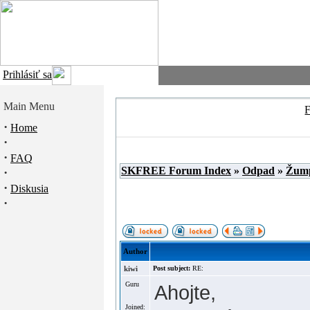
Prihlásiť sa
Main Menu
·
Home
·
·
FAQ
SKFREE Forum Index
»
Odpad
»
Žum
·
·
Diskusia
·
Author
kiwi
Post subject:
RE:
Guru
Ahojte,
Joined: