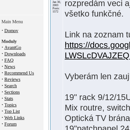
rozpredám veci aj
Jan 30,
2003
Posts:
všetko funkčné.
1572
Main Menu
·
Domov
Link na zoznam t
Moduly
https://docs.go
·
AvantGo
·
LWSLcDVAJZEQ
Downloads
·
FAQ
·
News
·
Recommend Us
Vyberám len zauj
·
Reviews
·
Search
·
Sections
19" rack 9/12/1
·
Stats
·
Topics
Mix routre, swit
·
Top List
Optická TV brána
·
Web Links
·
Forum
19"patchpanel 2