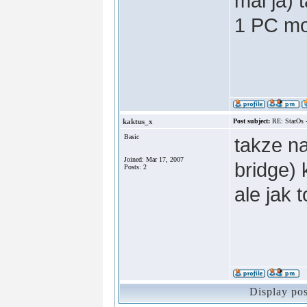
mal ja) 
1 PC mo
kaktus_x
Post subject:
RE: StarOs 
Basic
takze n
Joined: Mar 17, 2007
bridge)
Posts: 2
ale jak 
Display po