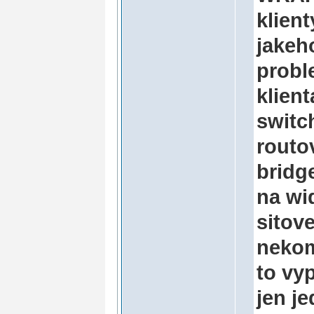
klien
jakeh
probl
klien
switch
routo
bridg
na wi
sitove
nekom
to vyp
jen j