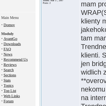
Joined: Mar 17, 2007
mam pro
Posts: 2
WRAP(St
Main Menu
klienty
·
Domov
jakehoko
Moduly
tam mam
·
AvantGo
·
Downloads
Trendne
·
FAQ
klienti.
·
News
·
Recommend Us
jen bri
·
Reviews
·
Search
widlich 
·
Sections
**overov
·
Stats
·
Topics
nekomu n
·
Top List
·
na inter
Web Links
·
Forum