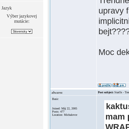
Trendne
Jazyk
upravy f
Výber jazykovej
implicit
mutácie:
bejt???
Moc dek
alwarez
Post subject:
StarOs - Tr
Basic
kaktu
Joined: Máj 22, 2005
Posts: 477
mam p
Location: Michalovce
WRAP(