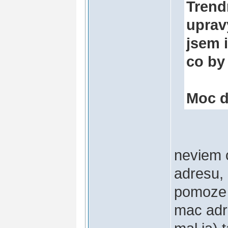
Trend
upravy
jsem 
co by
Moc d
neviem 
adresu, 
pomoze j
mac adr