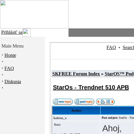
Prihlásiť sa
Main Menu
FAQ
•
Searc
·
Home
·
·
FAQ
SKFREE Forum Index
»
StarOS™ Pod
·
·
Diskusia
StarOs - Trendnet 510 APB
·
Author
kaktus_x
Post subject:
StarOs - Tr
Basic
Ahoj,