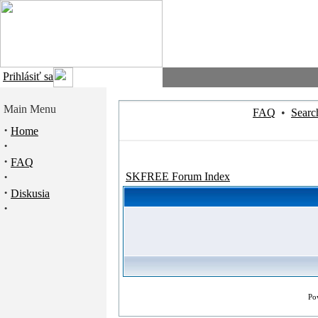
Prihlásiť sa
Main Menu
FAQ
•
Searc
·
Home
·
·
FAQ
·
SKFREE Forum Index
·
Diskusia
·
Po