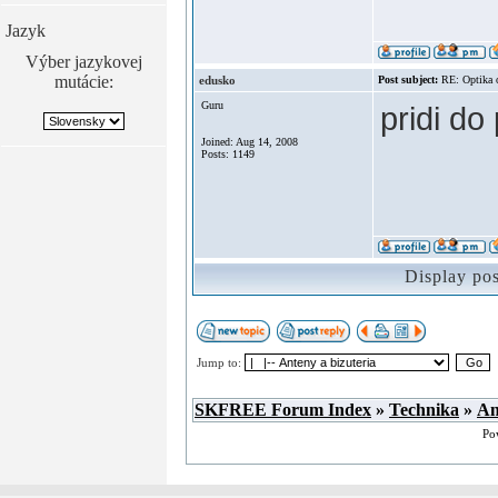
Jazyk
Výber jazykovej
mutácie:
edusko
Post subject:
RE: Optika 
Guru
pridi do
Joined: Aug 14, 2008
Posts: 1149
Display po
Jump to:
SKFREE Forum Index
»
Technika
»
An
Po