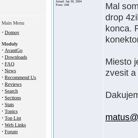
Joined: Jan 30, 2004
Mal som
Posts: 648
drop 4zi
Main Menu
konca. P
·
Domov
konekto
Moduly
·
AvantGo
·
Downloads
Miesto j
·
FAQ
·
zvesit a
News
·
Recommend Us
·
Reviews
·
Search
Dakujem
·
Sections
·
Stats
·
Topics
matus@c
·
Top List
·
Web Links
·
Forum