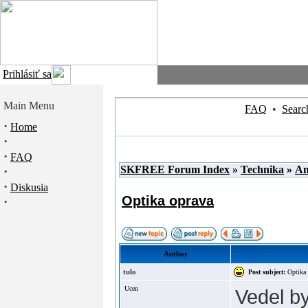
Prihlásiť sa
Main Menu
FAQ
•
Searc
·
Home
·
·
FAQ
SKFREE Forum Index
»
Technika
»
An
·
·
Diskusia
Optika oprava
·
Author
tulo
Post subject:
Optika
Ucen
Vedel by